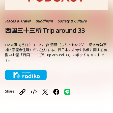
Places & Travel
Buddhism
Society & Culture
西国三十三所 Trip around 33
FM大阪DJ谷口キヨコと、森 清顕（もり・せいげん 清水寺執事
補 / 泰産寺住職）がお送りする、西日本のお寺や仏像に関する有
難いお話「西国三十三所 Trip around 33」のポッドキャストで
す。
Share